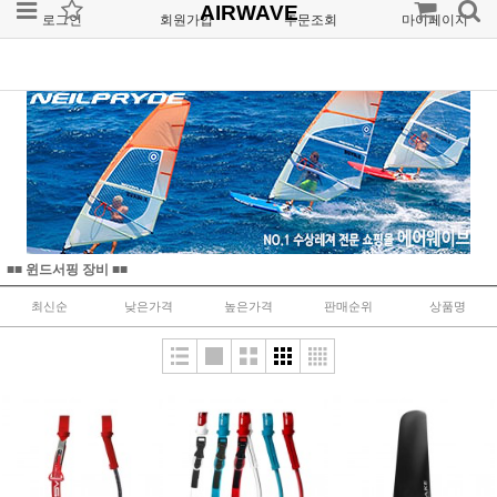
AIRWAVE
로그인
회원가입
주문조회
마이페이지
■■ 윈드서핑 장비 ■■
최신순
낮은가격
높은가격
판매순위
상품명