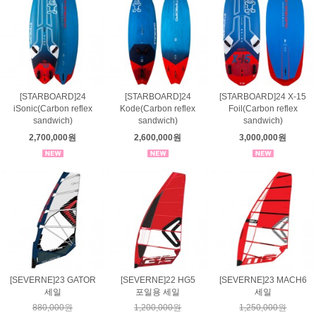
[STARBOARD]24
[STARBOARD]24
[STARBOARD]24 X-15
iSonic(Carbon reflex
Kode(Carbon reflex
Foil(Carbon reflex
sandwich)
sandwich)
sandwich)
2,700,000원
2,600,000원
3,000,000원
[SEVERNE]23 GATOR
[SEVERNE]22 HG5
[SEVERNE]23 MACH6
세일
포일용 세일
세일
880,000원
1,200,000원
1,250,000원