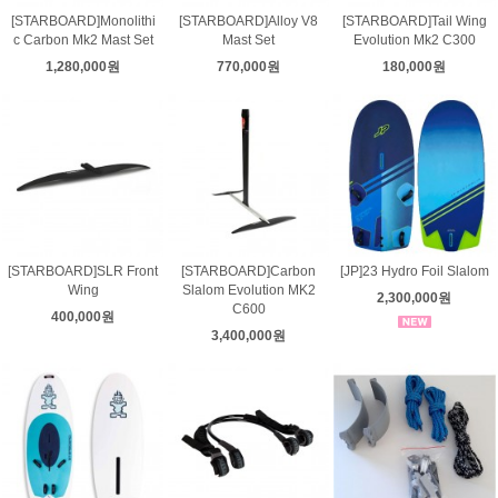
[STARBOARD]Monolithi
[STARBOARD]Alloy V8
[STARBOARD]Tail Wing
c Carbon Mk2 Mast Set
Mast Set
Evolution Mk2 C300
1,280,000원
770,000원
180,000원
[STARBOARD]SLR Front
[STARBOARD]Carbon
[JP]23 Hydro Foil Slalom
Wing
Slalom Evolution MK2
2,300,000원
C600
400,000원
3,400,000원