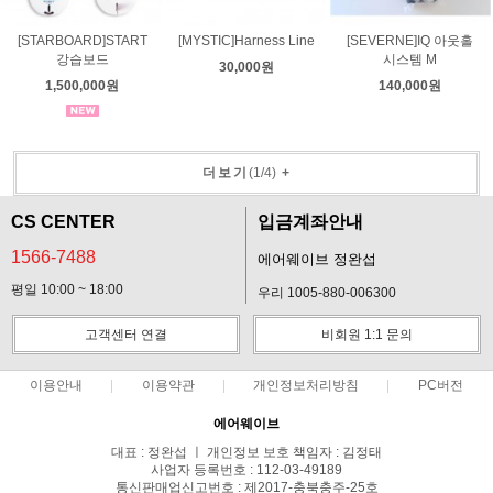
[STARBOARD]START
[MYSTIC]Harness Line
[SEVERNE]IQ 아웃홀
강습보드
시스템 M
30,000원
1,500,000원
140,000원
더보기
(
1
/
4
)
+
CS CENTER
입금계좌안내
1566-7488
에어웨이브 정완섭
평일 10:00 ~ 18:00
우리 1005-880-006300
고객센터 연결
비회원 1:1 문의
이용안내
이용약관
개인정보처리방침
PC버전
에어웨이브
대표 : 정완섭 ㅣ 개인정보 보호 책임자 : 김정태
사업자 등록번호 : 112-03-49189
통신판매업신고번호 : 제2017-충북충주-25호