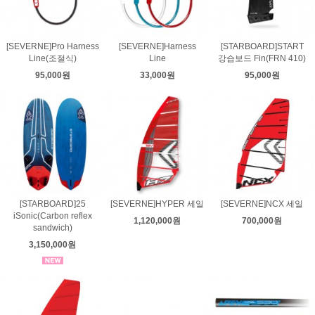
[SEVERNE]Pro Harness
[SEVERNE]Harness
[STARBOARD]START
Line(조절식)
Line
강습보드 Fin(FRN 410)
95,000원
33,000원
95,000원
[STARBOARD]25
[SEVERNE]HYPER 세일
[SEVERNE]NCX 세일
iSonic(Carbon reflex
1,120,000원
700,000원
sandwich)
3,150,000원