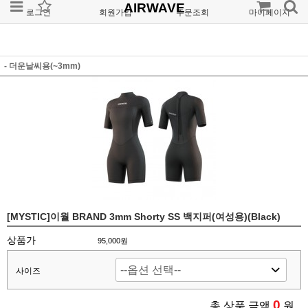
AIRWAVE
로그인
회원가입
주문조회
마이페이지
- 더운날씨용(~3mm)
[MYSTIC]이월 BRAND 3mm Shorty SS 백지퍼(여성용)(Black)
상품가
95,000원
사이즈
0
총 상품 금액
원