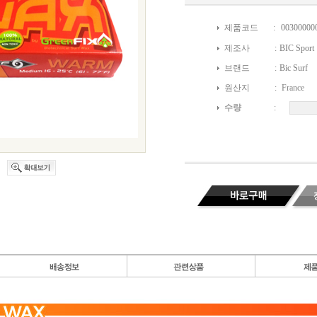
제품코드
:
00300000
제조사
:
BIC Sport
브랜드
:
Bic Surf
원산지
:
France
수량
: