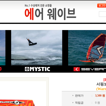
[
서핑
(War
판매가
:
3,500
원
적립금
:
0 원