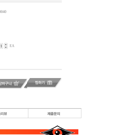
0040
EA